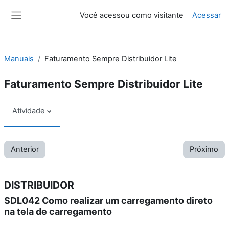
Ir para o conteúdo principal
Você acessou como visitante
Acessar
Painel lateral
Manuais
Faturamento Sempre Distribuidor Lite
Faturamento Sempre Distribuidor Lite
Atividade
Anterior
Próximo
DISTRIBUIDOR
SDL042 Como realizar um carregamento direto
na tela de carregamento