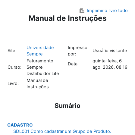
Ir para o conteúdo principal
Imprimir o livro todo
Manual de Instruções
Universidade
Impresso
Site:
Usuário visitante
Sempre
por:
Faturamento
quinta-feira, 6
Data:
Curso:
Sempre
ago. 2026, 08:19
Distribuidor Lite
Manual de
Livro:
Instruções
Sumário
CADASTRO
SDL001 Como cadastrar um Grupo de Produto.