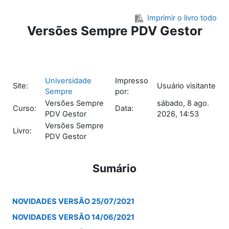
Ir para o conteúdo principal
Imprimir o livro todo
Versões Sempre PDV Gestor
Universidade
Impresso
Site:
Usuário visitante
Sempre
por:
Versões Sempre
sábado, 8 ago.
Curso:
Data:
PDV Gestor
2026, 14:53
Versões Sempre
Livro:
PDV Gestor
Sumário
NOVIDADES VERSÃO 25/07/2021
NOVIDADES VERSÃO 14/06/2021